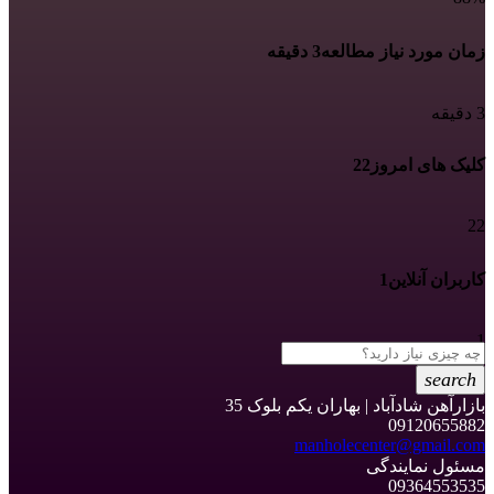
زمان مورد نیاز مطالعه
3 دقیقه
3 دقیقه
کلیک های امروز
22
22
کاربران آنلاین
1
1
search
بازارآهن شادآباد | بهاران یکم بلوک 35
09120655882
manholecenter@gmail.com
مسئول نمایندگی
09364553535