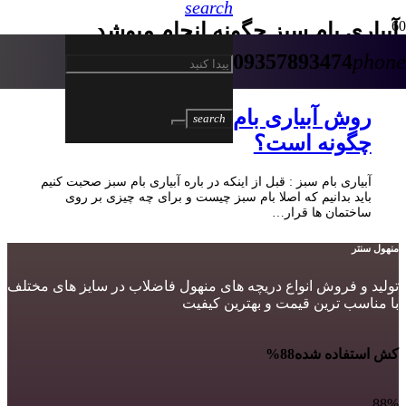
search
آبیاری بام سبز چگونه انجام میوشد
09357893474
phone
4 سال پیش
روش آبیاری بام سبز یا روف گاردن
search
چگونه است؟
آبیاری بام سبز : قبل از اینکه در باره آبیاری بام سبز صحبت کنیم
باید بدانیم که اصلا بام سبز چیست و برای چه چیزی بر روی
ساختمان ها قرار…
منهول سنتر
تولید و فروش انواع دریچه های منهول فاضلاب در سایز های مختلف
با مناسب ترین قیمت و بهترین کیفیت
کش استفاده شده
88%
88%