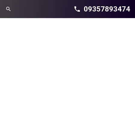
09357893474
phone
search