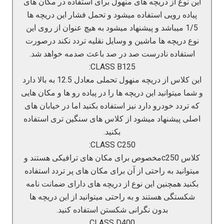
این نوع از دریچه های منهول برای استفاده در مکان های
این کلاس ها به صورت سفارشی تولید میشود بیشتر برای
مناطق فوق سنگین از این دریچه ها اسفتاده میشود و
پیاده رویی استفاده میشود و تحمل فشار این دریچه ها
تحمل وزن این دریچه ها 60 تن تعریف شده است که
1/5 میباشد و پیشنهاد میشود به هیچ عنوان از روی این
انتظار میرود فشاری تا حدود 70 تن را تیز تحمل کند.
نوع دریچه ها ماشین و وسایل نقلیه تردد نکند درصورت
CLASS F900
استفاده نادرست صد در صد باعث صدمه خواهد شد.
CLASS B125:
این دریچه در جنس بسیار محدودی تولید میشود از مقاوم
این کلاس از دریچه منهول تحملی معادل 12.5 به بالا دارد
ترین دریچه های تولید شده در جهان است و تحمل فشاری
تا 100 تن را دارد.
و شما میتوانید این دریچه ها را در پیاده رو ها و مکان هایی
که تردد خودرو دارد نیز استفاده بکنید اما در خیابان های
اصلی پیشنهاد میشود از کلاس های سنگین تری استفاده
بکنید.
CLASS C250:
کلاس c250مخصوص برای مکان های ترافیکی هستند و
میتوانید به راحتی از آن برای مکان های پر تردد استفاده
بکنید همچنین این نوع از دریچه های دارای ضمانت نامه
شکستگی هستند و به راحتی میتوانید از این دریچه ها
بدون نگرانی شکستن استفاده کنید.
CLASS D400