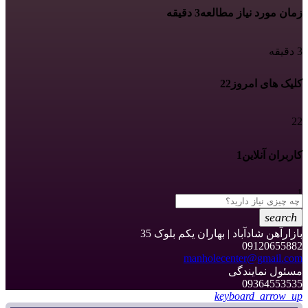
زمان مورد نیاز مطالعه
3 دقیقه
3 دقیقه
کلیک های امروز
22
22
کاربران آنلاین
1
1
search
بازارآهن شادآباد | بهاران یکم بلوک 35
09120655882
manholecenter@gmail.com
مسئول نمایندگی
09364553535
keyboard_arrow_up