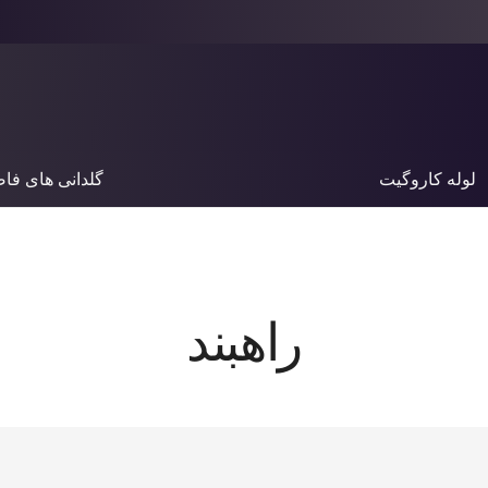
لوله کاروگیت
گلدانی های فا
راهبند