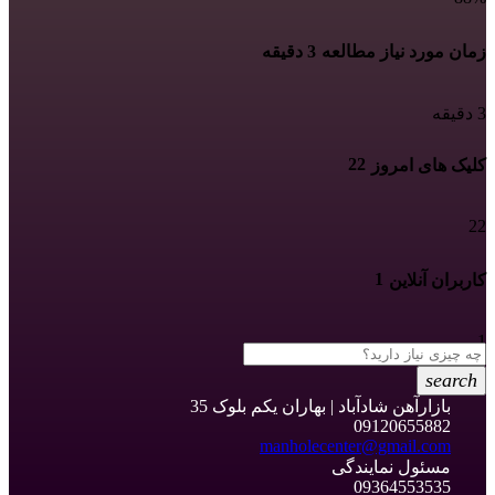
زمان مورد نیاز مطالعه
3 دقیقه
3 دقیقه
22
کلیک های امروز
22
1
کاربران آنلاین
1
search
بازارآهن شادآباد | بهاران یکم بلوک 35
09120655882
manholecenter@gmail.com
مسئول نمایندگی
09364553535