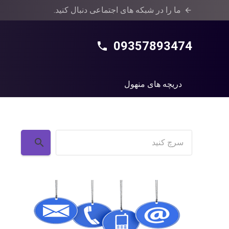
ما را در شبکه های اجتماعی دنبال کنید.
arrow_back
09357893474
phone
دریچه های منهول
جستجو