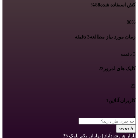
کش استفاده شده
88%
88%
زمان مورد نیاز مطالعه
3 دقیقه
3 دقیقه
کلیک های امروز
22
22
کاربران آنلاین
1
1
search
بازارآهن شادآباد | بهاران یکم بلوک 35