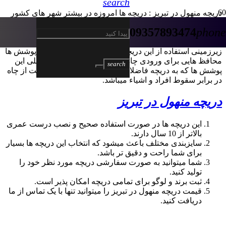
search
دریچه منهول در تبریز : دریچه ها امروزه در بیشتر شهر های کشور
ما درحال استفاده است و میتوان حتی این دریچه ها را در روستا ها
09357893474
phone
نیز مشاهده کرد اما چیزی باعث شده که این استفاده از این دریچه تا
این حد زیاد باشد؟ به دلیل پیشرفته تر شدن شهر ها و سیستم های
زیرزمینی استفاده از این دریچه نیز زیاد تر میشود زیرا این پوشش ها
محافظ هایی برای ورودی چاه ها هستند. معمولا کاربرد اصلی این
search
پوشش ها که به دریچه فاضلاب نیز شناخته میشود محافظت از چاه
در برابر سقوط افراد و اشیاء میباشد.
دریچه منهول در تبریز
این دریچه ها در صورت استفاده صحیح و نصب درست عمری
بالاتر از 10 سال دارند.
سایزبندی مختلف باعث میشود که انتخاب این دریچه ها بسیار
برای شما راحت و دقیق تر باشد.
شما میتوانید به صورت سفارشی دریچه مورد نظر خود را
تولید کنید.
ثبت برند و لوگو برای تمامی دریچه امکان پذیر است.
قیمت دریچه منهول در تبریز را میتوانید تنها با یک تماس از ما
دریافت کنید.