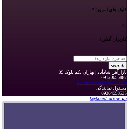
کلیک های امروز
22
22
کاربران آنلاین
1
1
search
بازارآهن شادآباد | بهاران یکم بلوک 35
09120655882
manholecenter@gmail.com
مسئول نمایندگی
09364553535
keyboard_arrow_up