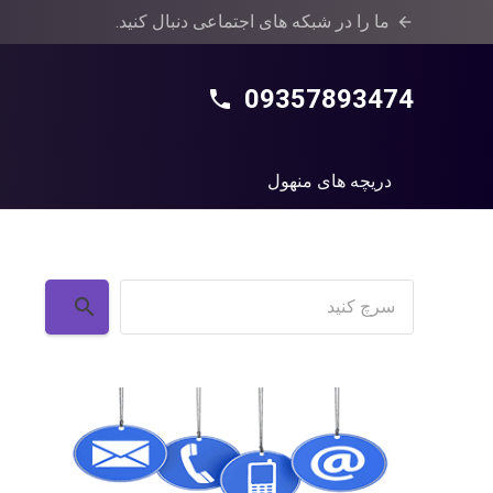
ما را در شبکه های اجتماعی دنبال کنید.
arrow_back
09357893474
phone
دریچه های منهول
جستجو