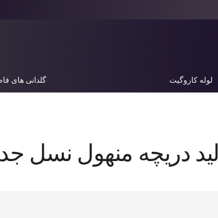
لوله کاروگیت
گلدانی های فا
لید دریچه منهول نسل جدی