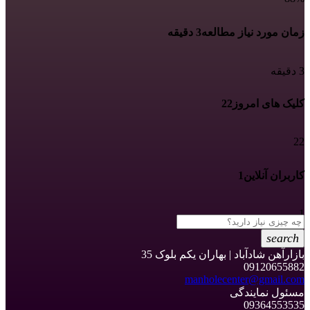
زمان مورد نیاز مطالعه
3 دقیقه
3 دقیقه
کلیک های امروز
22
22
کاربران آنلاین
1
1
search
بازارآهن شادآباد | بهاران یکم بلوک 35
09120655882
manholecenter@gmail.com
مسئول نمایندگی
09364553535