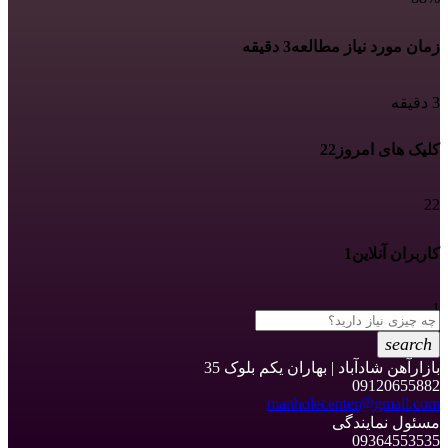
زمان مورد نیاز مطالعه
3 دقیقه
3 دقیقه
کلیک های امروز
22
22
کاربران آنلاین
1
1
search
بازارآهن شادآباد | بهاران یکم بلوک 35
09120655882
manholecenter@gmail.com
مسئول نمایندگی
09364553535