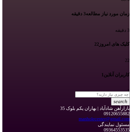
زمان مورد نیاز مطالعه
3 دقیقه
3 دقیقه
کلیک های امروز
22
22
کاربران آنلاین
1
1
search
بازارآهن شادآباد | بهاران یکم بلوک 35
09120655882
manholecenter@gmail.com
مسئول نمایندگی
09364553535