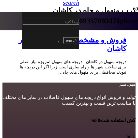
search
درب منهول و چاه در کاشان
09357893474
phone
5 سال پیش
فروش و مشخصات دریچه منهول در
search
کاشان
دریچه منهول در کاشان : دریچه های منهول امروزه نیاز اصلی
برای ساخت شهر ها و راه سازی است زیرا اگر این دریچه ها
نبودند محافظی برای منهول های چاه…
منهول سنتر
تولید و فروش انواع دریچه های منهول فاضلاب در سایز های مختلف
با مناسب ترین قیمت و بهترین کیفیت
کش استفاده شده
88%
88%