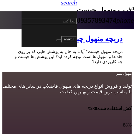
search
درب منهول چیست
09357893474
phone
5 سال پیش
دریچه منهول چیست؟
search
دریچه منهول چیست؟ آیا تا به حال به پوشش هایی که بر روی
چاه ها و منهول ها است توجه کرده اید؟ این پوشش ها چیست و
چه کاربردی دارد؟…
منهول سنتر
تولید و فروش انواع دریچه های منهول فاضلاب در سایز های مختلف
با مناسب ترین قیمت و بهترین کیفیت
کش استفاده شده
88%
88%