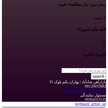
زمان مورد نیاز مطالعه
3 دقیقه
3 دقیقه
کلیک های امروز
22
22
کاربران آنلاین
1
1
search
بازارآهن شادآباد | بهاران یکم بلوک 35
09120655882
manholecenter@gmail.com
مسئول نمایندگی
09364553535
keyboard_arrow_up