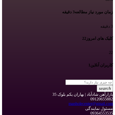
زمان مورد نیاز مطالعه
3 دقیقه
3 دقیقه
کلیک های امروز
22
22
کاربران آنلاین
1
1
search
بازارآهن شادآباد | بهاران یکم بلوک 35
09120655882
manholecenter@gmail.com
مسئول نمایندگی
09364553535