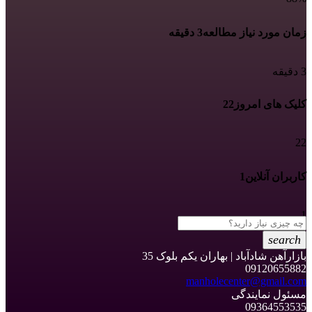
زمان مورد نیاز مطالعه
3 دقیقه
3 دقیقه
کلیک های امروز
22
22
کاربران آنلاین
1
1
search
بازارآهن شادآباد | بهاران یکم بلوک 35
09120655882
manholecenter@gmail.com
مسئول نمایندگی
09364553535