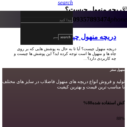
search
دریچه منهول چیست؟
09357893474
phone
5 سال پیش
دریچه منهول چیست؟
search
دریچه منهول چیست؟ آیا تا به حال به پوشش هایی که بر روی
چاه ها و منهول ها است توجه کرده اید؟ این پوشش ها چیست و
چه کاربردی دارد؟…
منهول سنتر
تولید و فروش انواع دریچه های منهول فاضلاب در سایز های مختلف
با مناسب ترین قیمت و بهترین کیفیت
کش استفاده شده
88%
88%