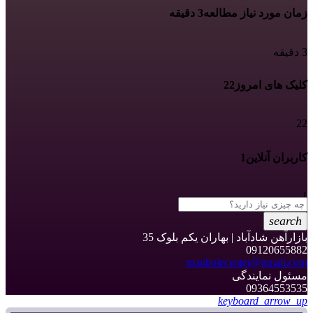
زمان مورد نیاز مطالعه
3 دقیقه
3 دقیقه
کلیک های امروز
22
22
کاربران آنلاین
1
1
search
بازارآهن شادآباد | بهاران یکم بلوک 35
09120655882
manholecenter@gmail.com
مسئول نمایندگی
09364553535
keyboard_arrow_up