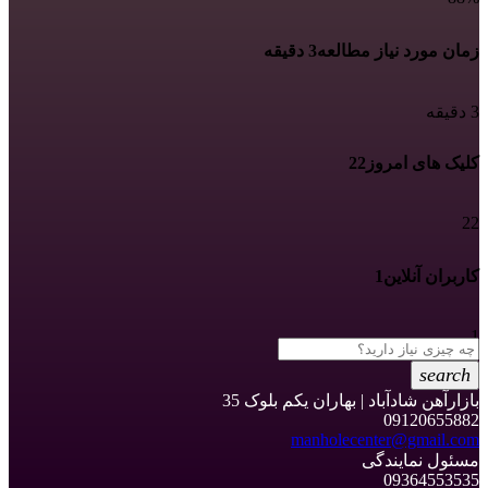
زمان مورد نیاز مطالعه
3 دقیقه
3 دقیقه
کلیک های امروز
22
22
کاربران آنلاین
1
1
search
بازارآهن شادآباد | بهاران یکم بلوک 35
09120655882
manholecenter@gmail.com
مسئول نمایندگی
09364553535