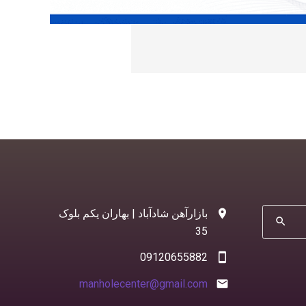
بازارآهن شادآباد | بهاران یکم بلوک
search
35
09120655882
manholecenter@gmail.com