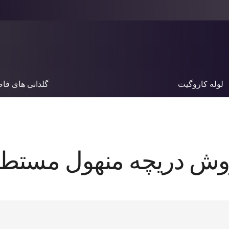
لوله کاروگیت
گلدانی های فا
وش دریچه منهول مستطی