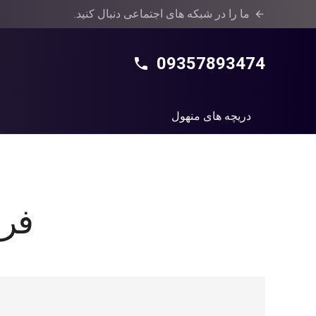
ما را در شبکه های اجتماعی دنبال کنید.
arrow_back
09357893474
phone
دریچه های منهول
فر