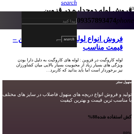
search
فروش لوله دوجداره در قزوین
09357893474
phone
5 سال پیش
فروش انواع لوله کاروگیت در قزوین –
search
قیمت مناسب
لوله کاروگیت در قزوین : لوله های کاروگیت به دلیل دارا بودن
ویژگی های بسیار زیاد از محبوبیت بسیار بالایی میان کشاورزان
نیز برخوردار است اما باید بدانید که کاربرد…
منهول سنتر
تولید و فروش انواع دریچه های منهول فاضلاب در سایز های مختلف
با مناسب ترین قیمت و بهترین کیفیت
کش استفاده شده
88%
88%