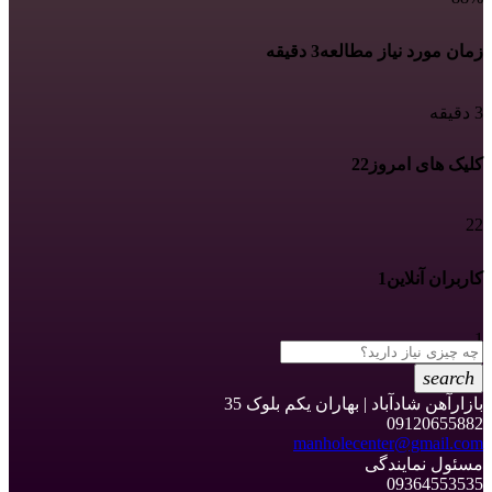
زمان مورد نیاز مطالعه
3 دقیقه
3 دقیقه
کلیک های امروز
22
22
کاربران آنلاین
1
1
search
بازارآهن شادآباد | بهاران یکم بلوک 35
09120655882
manholecenter@gmail.com
مسئول نمایندگی
09364553535