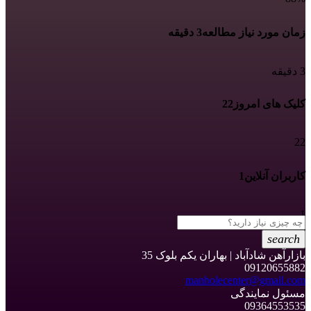
زمان مورد نیاز مطالعه
3 دقیقه
3 دقیقه
کلیک های امروز
22
22
کاربران آنلاین
1
1
search
بازارآهن شادآباد | بهاران یکم بلوک 35
09120655882
manholecenter@gmail.com
مسئول نمایندگی
09364553535