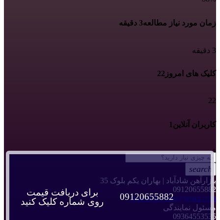
زمان مورد نیاز مطالعه
3 دقیقه
3 دقیقه
کلیک های امروز
22
22
کاربران آنلاین
1
1
search
بازارآهن شادآباد | بهاران یکم بلوک 35
09120655882
برای دریافت قیمت
09120655882
manholecenter@gmail.com
روی شماره کلیک کنید
مسئول نمایندگی
09364553535