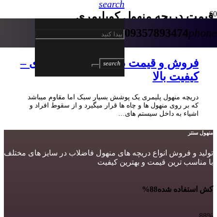
search
قیمت دریچه منهول کوپلیمری
09357893474
phone
5 سال پیش
فروش و قیمت دریچه منهول پلیمری –
search
کیفیت بالا
دریچه منهول پلیمری یک پوشش بسیار سبک اما مقاوم میباشد
که بر روی منهول ها و چاه ها قرار میگیرد و از سقوط افراد و
اشیاء به داخل سیستم های…
منهول سنتر
تولید و فروش انواع دریچه های منهول فاضلاب در سایز های مختلف
با مناسب ترین قیمت و بهترین کیفیت
کش استفاده شده
88%
88%