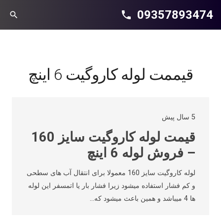
09357893474
phone
search
قیممت لوله کاروگیت 6 اینچ
5 سال پیش
قیمت لوله کاروگیت سایز 160
– فروش لوله 6 اینچ
لوله کاروگیت سایز 160 معمولا برای انتقال آب های سطحی
و کم فشار استفاده میشود زیرا فشار بار یا اتمسفر این لوله
ها 4 میباشد و همین باعث میشود که…