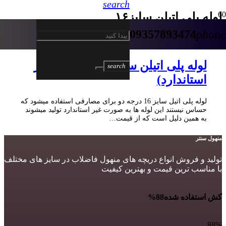
search
لوله پلی اتیلن سایز۱۶
09357893474
phone
5 سال پیش
لوله پلی اتیلن سایز 16 درجه دو(غیر
search
استاندارد)
لوله پلی اتیل سایز 16 درجه دو برای مصارفی استفاده میشود که
حساس نیستند این لوله ها به صورت غیر استاندارد تولید میشوند
به همین دلیل است که از قیمت…
منهول سنتر
تولید و فروش انواع دریچه های منهول فاضلاب در سایز های مختلف
با مناسب ترین قیمت و بهترین کیفیت
کش استفاده شده
88%
88%