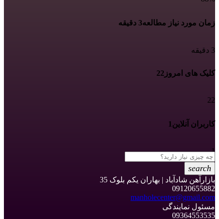
زمان مورد نیاز مطالعه
3 دقیقه
3 دقیقه
کلیک های امروز
22
22
کاربران آنلاین
1
1
search
بازارآهن شادآباد | بهاران یکم بلوک 35
09120655882
manholecenter@gmail.com
مسئول نمایندگی
09364553535