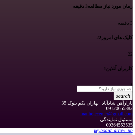
زمان مورد نیاز مطالعه
3 دقیقه
3 دقیقه
کلیک های امروز
22
22
کاربران آنلاین
1
1
search
بازارآهن شادآباد | بهاران یکم بلوک 35
09120655882
manholecenter@gmail.com
مسئول نمایندگی
09364553535
keyboard_arrow_up