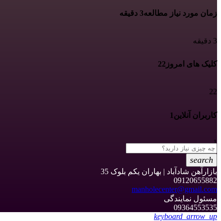
زمان مورد نیاز مطالعه
3 دقیقه
3 دقیقه
کلیک های امروز
22
22
کاربران آنلاین
1
1
search
بازارآهن شادآباد | بهاران یکم بلوک 35
09120655882
manholecenter@gmail.com
مسئول نمایندگی
09364553535
keyboard_arrow_up