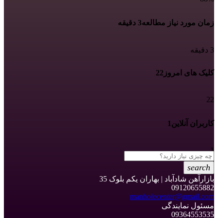
زمان مورد نیاز مطالعه
3 دقیقه
3 دقیقه
کلیک های امروز
22
22
کاربران آنلاین
1
1
search
بازارآهن شادآباد | بهاران یکم بلوک 35
09120655882
manholecenter@gmail.com
مسئول نمایندگی
09364553535