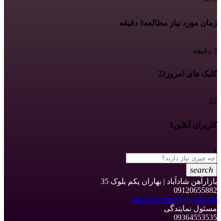
زمان مورد نیاز مطالعه
3 دقیقه
3 دقیقه
کلیک های امروز
22
22
کاربران آنلاین
1
1
search
بازارآهن شادآباد | بهاران یکم بلوک 35
09120655882
manholecenter@gmail.com
مسئول نمایندگی
09364553535