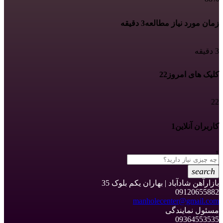
زمان مورد نیاز مطالعه
3 دقیقه
3 دقیقه
کلیک های امروز
22
22
کاربران آنلاین
1
1
search
بازارآهن شادآباد | بهاران یکم بلوک 35
09120655882
manholecenter@gmail.com
مسئول نمایندگی
09364553535