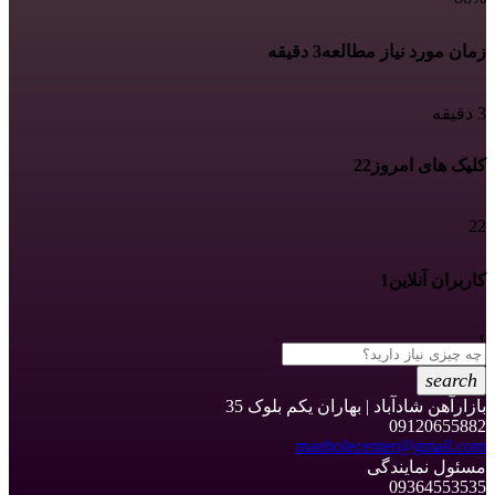
زمان مورد نیاز مطالعه
3 دقیقه
3 دقیقه
کلیک های امروز
22
22
کاربران آنلاین
1
1
search
بازارآهن شادآباد | بهاران یکم بلوک 35
09120655882
manholecenter@gmail.com
مسئول نمایندگی
09364553535