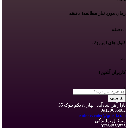
زمان مورد نیاز مطالعه
3 دقیقه
3 دقیقه
کلیک های امروز
22
22
کاربران آنلاین
1
1
search
بازارآهن شادآباد | بهاران یکم بلوک 35
09120655882
manholecenter@gmail.com
مسئول نمایندگی
09364553535