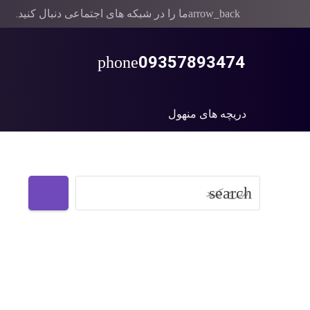
ما را در شبکه های اجتماعی دنبال کنید.
arrow_back
09357893474
phone
دریچه های منهول
جستجو