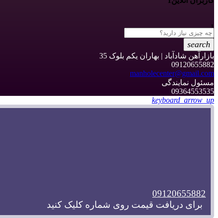
کاربران آنلاین
1
1
search
بازارآهن شادآباد | بهاران یکم بلوک 35
09120655882
manholecenter@gmail.com
مسئول نمایندگی
09364553535
keyboard_arrow_up
09120655882
برای دریافت قیمت روی شماره کلیک کنید