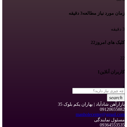
زمان مورد نیاز مطالعه
3 دقیقه
3 دقیقه
کلیک های امروز
22
22
کاربران آنلاین
1
1
search
بازارآهن شادآباد | بهاران یکم بلوک 35
09120655882
manholecenter@gmail.com
مسئول نمایندگی
09364553535