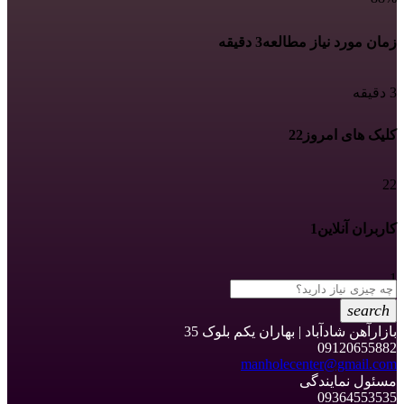
زمان مورد نیاز مطالعه
3 دقیقه
3 دقیقه
کلیک های امروز
22
22
کاربران آنلاین
1
1
search
بازارآهن شادآباد | بهاران یکم بلوک 35
09120655882
manholecenter@gmail.com
مسئول نمایندگی
09364553535