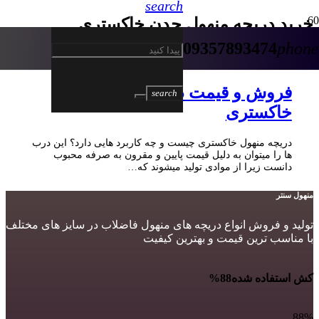
search
خرید دریچه منهول چدن خاکستری
09357893474
phone
3 سال پیش
فروش و قیمت دریچه منهول چدن
search
خاکستری
دریچه منهول خاکستری چیست و چه کاربرد هایی دارد؟ این درب
ها را میتوان به دلیل قیمت پایین و مقرون به صرفه محبوب
دانست زیرا از موادی تولید میشوند که…
منهول سنتر
تولید و فروش انواع دریچه های منهول فاضلاب در سایز های مختلف
با مناسب ترین قیمت و بهترین کیفیت
کش استفاده شده
88%
88%