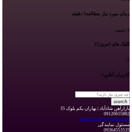
زمان مورد نیاز مطالعه
3 دقیقه
3 دقیقه
کلیک های امروز
22
22
کاربران آنلاین
1
1
search
بازارآهن شادآباد | بهاران یکم بلوک 35
09120655882
manholecenter@gmail.com
مسئول نمایندگی
09364553535