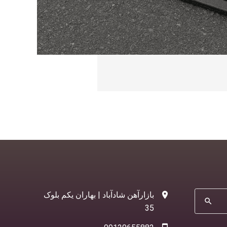
بازارآهن شادآباد | بهاران یکم بلوک
search
35