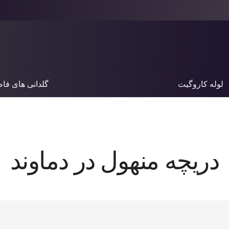
لوله کاروگیت
گلدانی های فا
دریچه منهول در دماوند