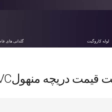
لوله کاروگیت
گلدانی های فا
 قیمت دریچه منهولUPVC