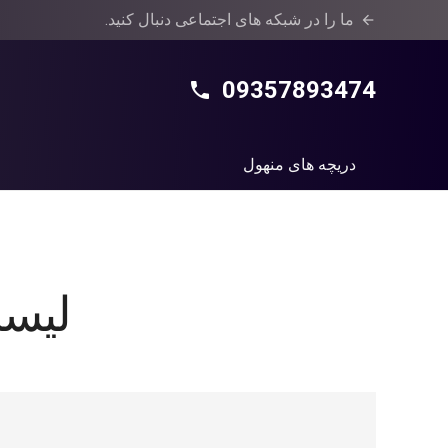
ما را در شبکه های اجتماعی دنبال کنید.
arrow_back
09357893474
phone
دریچه های منهول
لیست