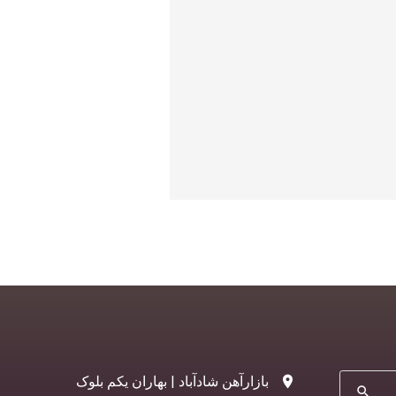
بازارآهن شادآباد | بهاران یکم بلوک
search