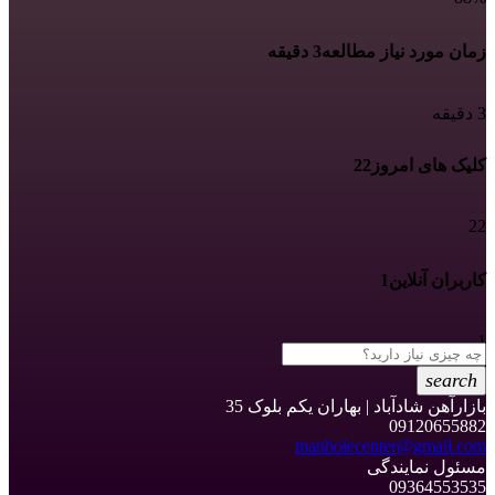
زمان مورد نیاز مطالعه
3 دقیقه
3 دقیقه
کلیک های امروز
22
22
کاربران آنلاین
1
1
search
بازارآهن شادآباد | بهاران یکم بلوک 35
09120655882
manholecenter@gmail.com
مسئول نمایندگی
09364553535